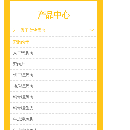
产品中心
风干宠物零食


鸡胸肉干
风干鸭胸肉
鸡肉片
饼干缠鸡肉
地瓜缠鸡肉
钙骨缠鸡肉
钙骨缠鱼皮
牛皮穿鸡胸
牛皮卷缠鸡肉