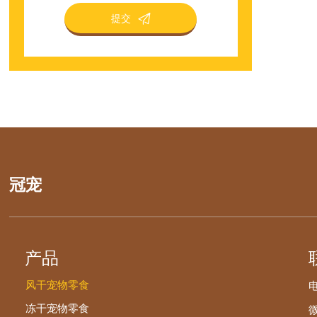
提交

冠宠
产品
风干宠物零食
电
冻干宠物零食
微