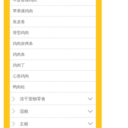
苹果缠鸡肉
鱼皮卷
骨型鸡肉
鸡肉炭烤条
鸡肉条
鸡肉丁
心形鸡肉
鸭肉粒
冻干宠物零食


湿粮


主粮

