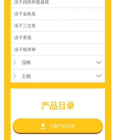
冻干鸡肉和蔓越莓
冻干金枪鱼
冻干三文鱼
冻干香蕉
冻干猫草棒
湿粮


主粮


产品目录

下载产品目录