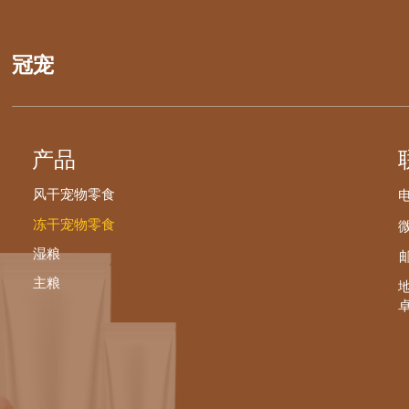
冠宠
产品
风干宠物零食
电
冻干宠物零食
微
湿粮
邮
主粮
卓